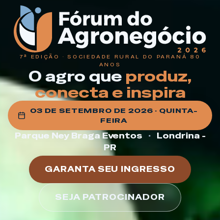
7ª EDIÇÃO · SOCIEDADE RURAL DO PARANÁ 80
ANOS
O agro que
produz,
conecta e inspira
03 DE SETEMBRO DE 2026 · QUINTA-
FEIRA
Parque Ney Braga Eventos
·
Londrina -
PR
GARANTA SEU INGRESSO
SEJA PATROCINADOR