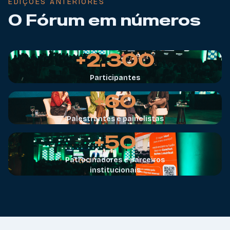
EDIÇÕES ANTERIORES
O Fórum em números
+2.300
Participantes
+60
Palestrantes e painelistas
+50
Patrocinadores e parceiros
institucionais