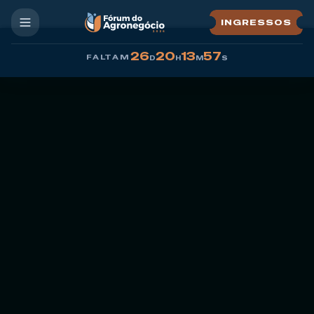
Pular para o conteúdo principal
INGRESSOS
26
20
13
56
FALTAM
D
H
M
S
Programação
Palestrantes
Patrocínio
Contato